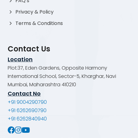
FAQ’s
Privacy & Policy
Terms & Conditions
Contact Us
Location
Plot:37, Eden Gardens, Opposite Harmony
International School, Sector-5, Kharghar, Navi
Mumbai, Maharashtra 410210
Contact No
+91 9004290790
+91 6262690790
+91 6262840940